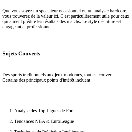
Que vous soyez un spectateur occasionnel ou un analyste hardcore,
vous trouverez de la valeur ici. C'est particulièrement utile pour ceux
qui aiment prédire les résultats des matchs. Le style d'écriture est
engageant et professionnel.
Sujets Couverts
Des sports traditionnels aux jeux modernes, tout est couvert.
Certains des principaux points d'intérêt incluent :
Analyse des Top Ligues de Foot
Tendances NBA & EuroLeague
Techniques de Prédiction Intelligentes