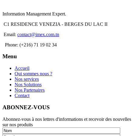
Information Management Expert.
C1 RESIDENCE VENEZIA - BERGES DU LAC II
Email:
contact@imex.com.tn
Phone: (+216) 71 19 02 34
Menu
Accueil
Qui sommes nous ?
Nos services
Nos Solutions
Nos Partenaires
Contact
ABONNEZ-VOUS
Abonnez-vous à nos lettres d'informations et recevoir des nouvelles
sur nos produits