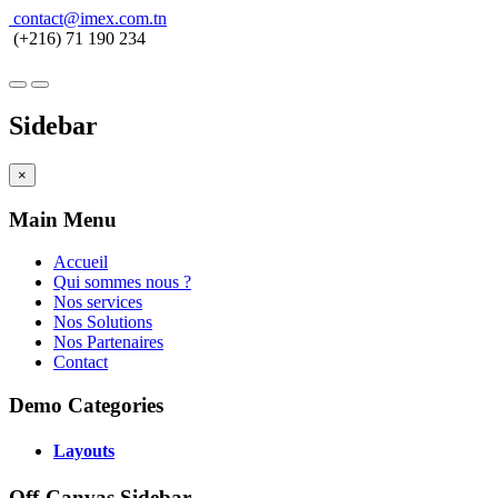
contact@imex.com.tn
(+216) 71 190 234
Sidebar
×
Main Menu
Accueil
Qui sommes nous ?
Nos services
Nos Solutions
Nos Partenaires
Contact
Demo Categories
Layouts
Off-Canvas Sidebar